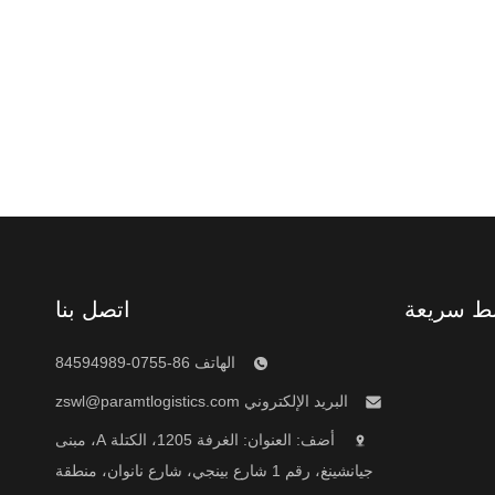
بط سريعة
اتصل بنا
الهاتف 86-0755-84594989
البريد الإلكتروني
zswl@paramtlogistics.com
أضف: العنوان: الغرفة 1205، الكتلة A، مبنى
جيانشينغ، رقم 1 شارع بينجي، شارع نانوان، منطقة