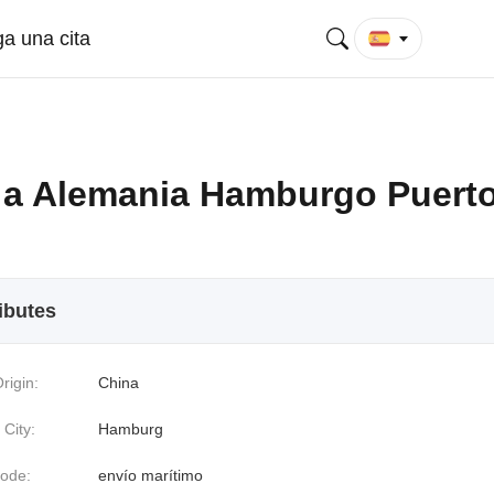
a una cita
 a Alemania Hamburgo Puert
ibutes
rigin:
China
 City:
Hamburg
ode:
envío marítimo