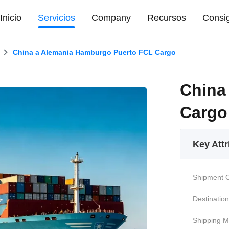
Inicio
Servicios
Company
Recursos
Consig
China a Alemania Hamburgo Puerto FCL Cargo
China
Cargo
Key Attr
Shipment O
Destination
Shipping M