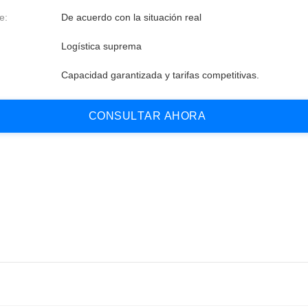
e:
De acuerdo con la situación real
Logística suprema
Capacidad garantizada y tarifas competitivas.
C
O
N
S
U
L
T
A
R
A
H
O
R
A