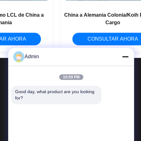
imo LCL de China a
China a Alemania Colonia/Koih 
mania
Cargo
AR AHORA
CONSULTAR AHORA
Admin
10:59 PM
Éntrenos en contacto con
Good day, what product are you looking 
for?
Teléfono 86-0755-84594989
Email
zswl@paramtlogistics.com
Añadir: DIRECCIÓN: Habitación 1205,
Bloque A, Edificio Jiansheng, No.1 Pingji Road,
Calle Nanwan, Distrito Long, Shenzhen,