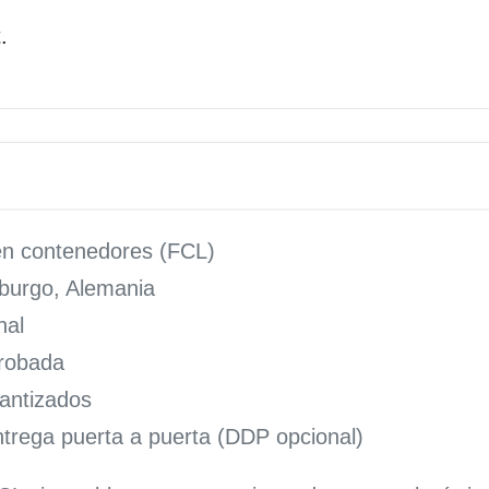
.
en contenedores (FCL)
mburgo, Alemania
nal
probada
rantizados
trega puerta a puerta (DDP opcional)