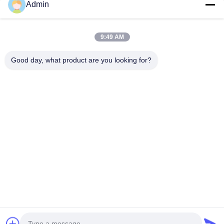
Admin
9:49 AM
Vínculos
Éntrenos en contacto con
Good day, what product are you looking for?
rápidos
Correo electrónico:
zswl@paramtlogistics.com
Hogar
Teléfono:
0086-755-84594989
Servicios
Follow Us
Acerca de
nosotros
Noticias
Casos
© 2026 PARAMOUNT LOGISTICS(SHENZHEN) CO.,LIMITED. All Rights