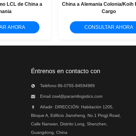
imo LCL de China a
China a Alemania Colonia/Koih 
mania
Cargo
AR AHORA
CONSULTAR AHORA
Éntrenos en contacto con
Teléfono 86-0755-84594989
Email
zswl@paramtlogistics.com
Añadir: DIRECCIÓN: Habitación 1205,
Bloque A, Edificio Jiansheng, No.1 Pingji Road,
Calle Nanwan, Distrito Long, Shenzhen,
Guangdong, China