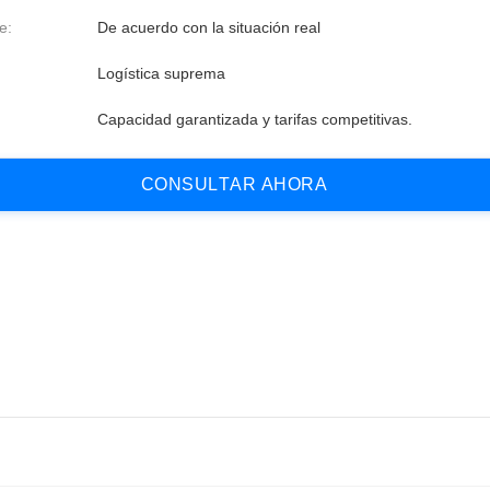
e:
De acuerdo con la situación real
Logística suprema
Capacidad garantizada y tarifas competitivas.
C
O
N
S
U
L
T
A
R
A
H
O
R
A