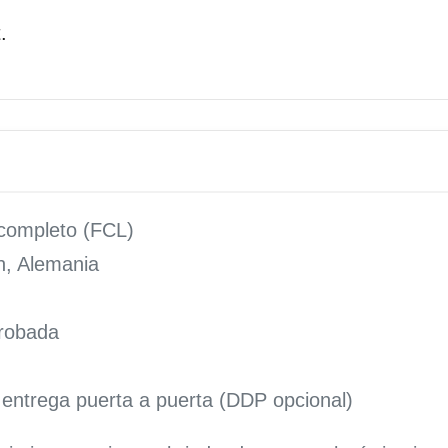
.
 completo (FCL)
n, Alemania
probada
entrega puerta a puerta (DDP opcional)