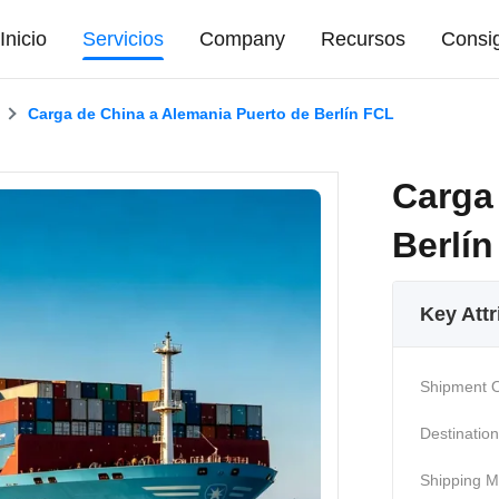
Inicio
Servicios
Company
Recursos
Consig
Carga de China a Alemania Puerto de Berlín FCL
Carga
Berlí
Key Attr
Shipment O
Destination
Shipping M