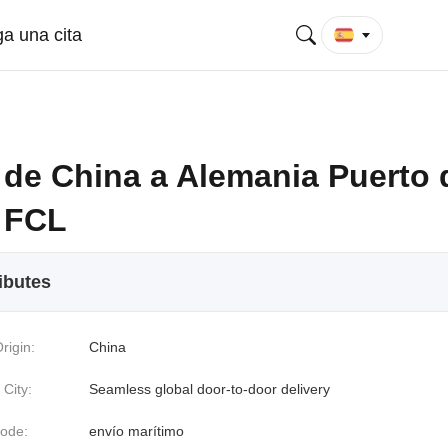
a una cita
 de China a Alemania Puerto 
n FCL
ibutes
rigin:
China
 City:
Seamless global door-to-door delivery
ode:
envío marítimo