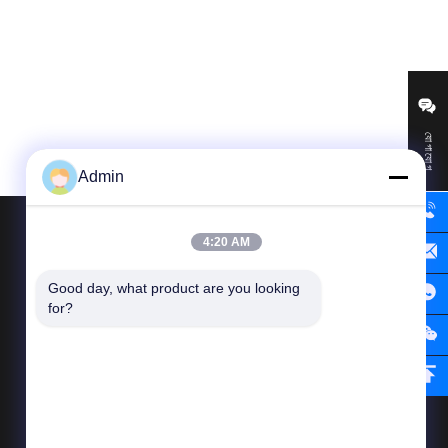
যোগাযোগ
Admin
4:20 AM
আমাদের সাথে যোগাযোগ
Good day, what product are you looking 
for?
টেলিফোন 86-0755-84594989
ই-মেইল
zswl@paramtlogistics.com
যোগ করুনঃ ঠিকানা: রুম ১২০৫, ব্লক এ, জিয়ানশেং বিল্ডিং,
নং ১ পিংজি রোড, নানওয়ান স্ট্রিট, লং ডিস্ট্রিক্ট, শেনজেন,