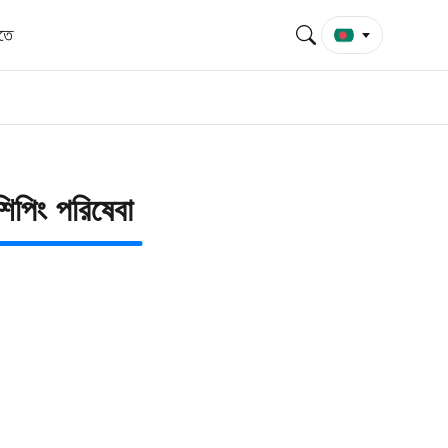
েতে
শিপিং পরিষেবা