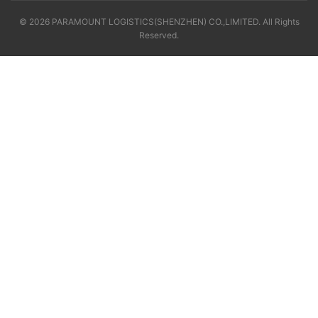
© 2026 PARAMOUNT LOGISTICS(SHENZHEN) CO.,LIMITED. All Rights
Reserved.