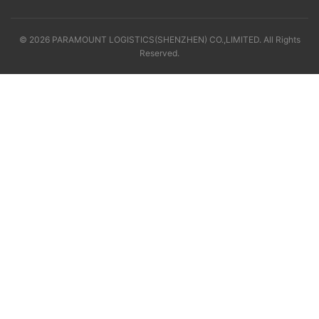
© 2026 PARAMOUNT LOGISTICS(SHENZHEN) CO.,LIMITED. All Rights
Reserved.