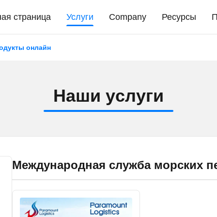
ная страница
Услуги
Company
Ресурсы
П
одукты онлайн
Н
а
ш
и
у
с
л
у
г
и
Международная служба морских п