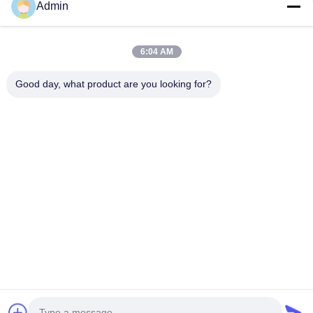
Admin
6:04 AM
Vínculos
Éntrenos en contacto con
Good day, what product are you looking for?
rápidos
Correo electrónico:
zswl@paramtlogistics.com
Hogar
Teléfono:
0086-755-84594989
Servicios
Follow Us
Acerca de
nosotros
Noticias
Casos
© 2026 PARAMOUNT LOGISTICS(SHENZHEN) CO.,LIMITED. All Rights