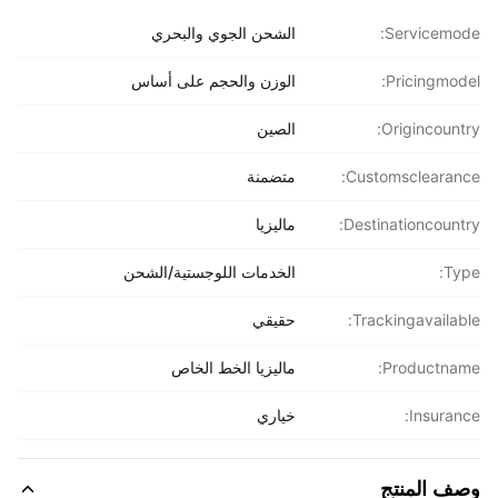
Servicemo
الشحن الجوي والبحري
Pricingmod
الوزن والحجم على أساس
Origincount
الصين
Customsclearan
متضمنة
Destinationcount
ماليزيا
Ty
الخدمات اللوجستية/الشحن
Trackingavailab
حقيقي
Productna
ماليزيا الخط الخاص
Insuran
خياري
ف المنتج