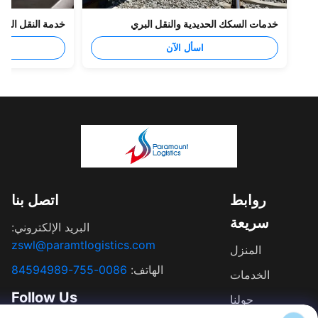
خدمات السكك الحديدية والنقل البري
خدمة النقل البري الدول
اسأل الآن
اسأل
روابط
اتصل بنا
سريعة
البريد الإلكتروني:
zswl@paramtlogistics.com
المنزل
الهاتف:
0086-755-84594989
الخدمات
Follow Us
حولنا