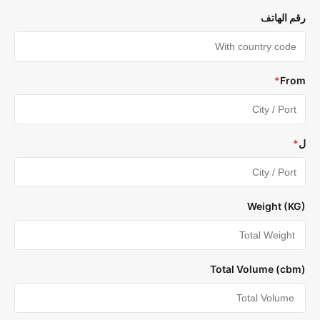
م الهاتف
*
Fr
Weight (K
Total Volume (cb