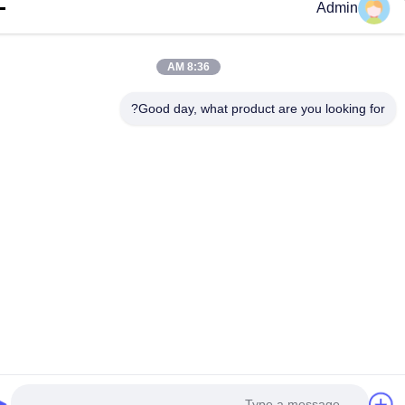
أخبار
Admin
القضايا
8:36 AM
Good day, what product are you looking fo
© 2026 PARAMOUNT LOGISTICS(SHENZHEN) CO.,LIMITED. All Rights
Reserved.