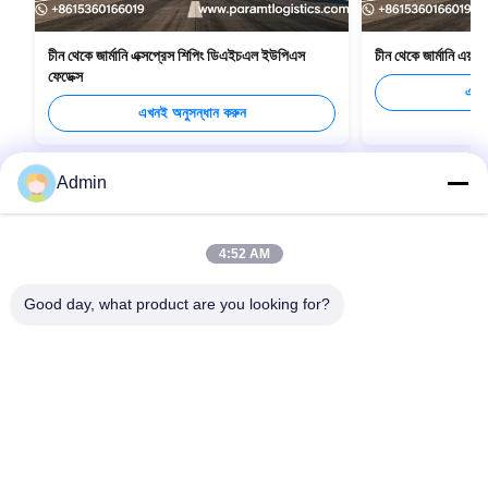
চীন থেকে জার্মানি এক্সপ্রেস শিপিং ডিএইচএল ইউপিএস
চীন থেকে জার্মানি এয়ার
ফেডেক্স
এখনই
এখনই অনুসন্ধান করুন
Admin
4:52 AM
Good day, what product are you looking for?
দ্রুত লিঙ্ক
আমাদের সাথে যোগাযোগ
বাড়ি
ইমেইল:
zswl@paramtlogistics.com
সেবা
টেলিফোন:
0086-755-84594989
আমাদের সম্বন্ধে
Follow Us