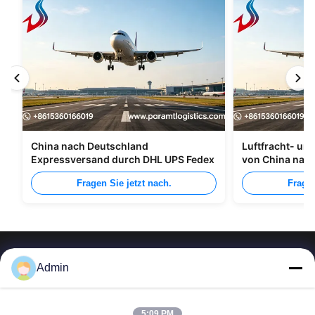
China nach Deutschland
Luftfracht- un
Expressversand durch DHL UPS Fedex
von China nac
Fragen Sie jetzt nach.
Fragen
Admin
5:09 PM