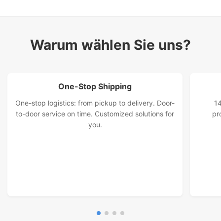
Eisenbahn- und Landtransportdienste
Internationaler Landtransportdienst
Warum wählen Sie uns?
Malaysia-Sonderlinie
One-Stop Shipping
One-stop logistics: from pickup to delivery. Door-
14
to-door service on time. Customized solutions for
pr
you.