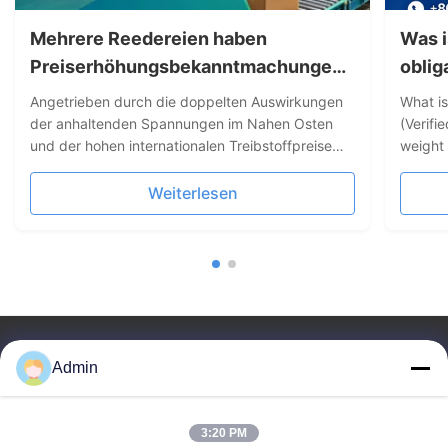
Mehrere Reedereien haben
Was i
Preiserhöhungsbekanntmachungen
oblig
herausgegeben.
Angetrieben durch die doppelten Auswirkungen
What i
der anhaltenden Spannungen im Nahen Osten
(Verifi
und der hohen internationalen Treibstoffpreise
weight 
hat der globale Containerschifffahrtsmarkt eine
cargo 
neue Runde von Preiserhöhungen eingeleitet. Die
dunnage
Weiterlesen
führenden Linienunternehmen, darunter Maersk,
weight.
CMA CGM, MSC, Hapag...
Maritim
Admin
3:20 PM