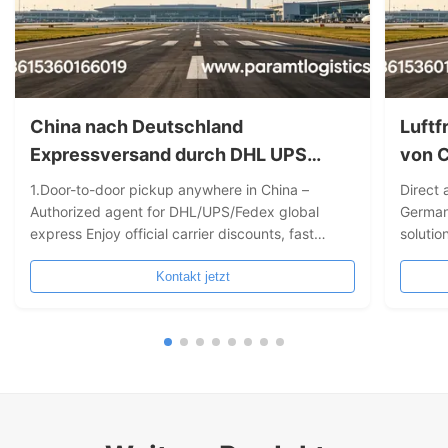
China nach Deutschland
Luftf
Expressversand durch DHL UPS
von 
Fedex
1.Door-to-door pickup anywhere in China –
Direct 
Authorized agent for DHL/UPS/Fedex global
German
express Enjoy official carrier discounts, fast
solutio
transit times, full tracking, and worry-free door-
transit
to-door delivery. 2. One-stop "door-to-door"
Kontakt jetzt
Compre
cross-border express solution No need to visit a
DDP/DD
drop-off location – we arrange drivers to collect
monitor
your goods from any city in China and connect
directly to DHL, UPS, and Fedex premium
networks. From packaging and customs
clearance to overseas delivery,